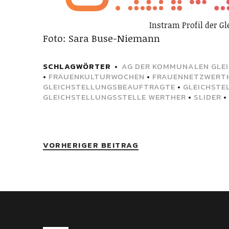
Instram Profil der G
Foto: Sara Buse-Niemann
SCHLAGWÖRTER
AG DER KOMMUNALEN GLE
•
FRAUENKULTURWOCHEN
•
FRAUENNETZWERT
GLEICHSTELLUNGSBEAUFTRAGTE
•
GLEICHSTE
GLEICHSTELLUNGSSTELLE WERTHER
•
SLIDER
•
VORHERIGER BEITRAG