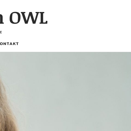
h OWL
E
ONTAKT