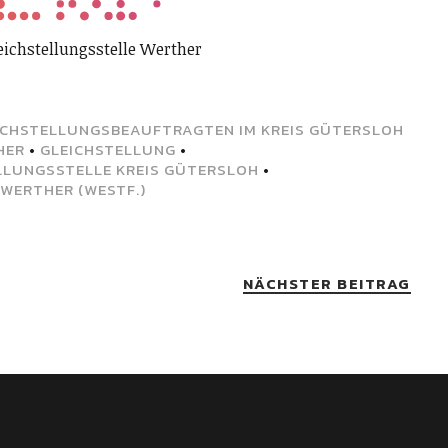
leichstellungsstelle Werther
ICHSTELLUNGSBEAUFTRAGTEN IM KREIS GÜTERSLOH
HER
•
GLEICHSTELLUNG
•
LLUNGSSTELLE KREIS GÜTERSLOH
•
WERTHER (WESTF.)
NÄCHSTER BEITRAG