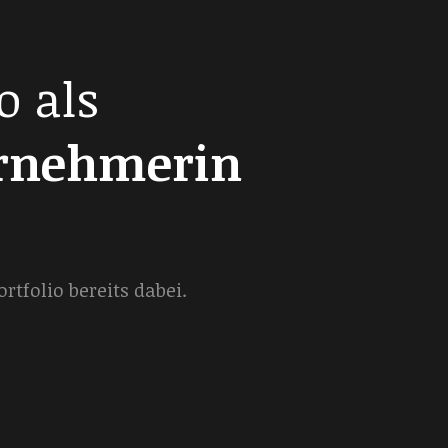
o als
ernehmerin
tfolio bereits dabei.