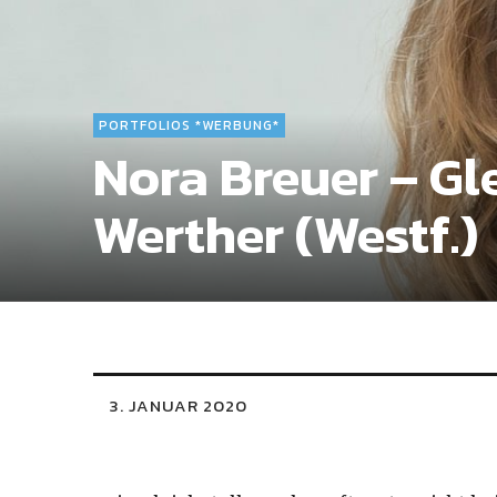
PORTFOLIOS *WERBUNG*
Nora Breuer – Gl
Werther (Westf.)
3. JANUAR 2020