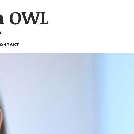
h OWL
E
ONTAKT