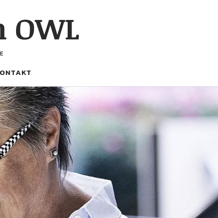
h OWL
E
ONTAKT