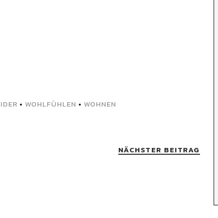
IDER
•
WOHLFÜHLEN
•
WOHNEN
NÄCHSTER BEITRAG