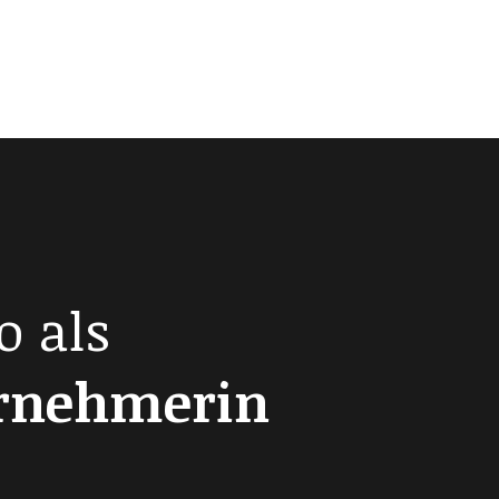
o als
ernehmerin