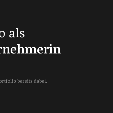
o als
ernehmerin
tfolio bereits dabei.