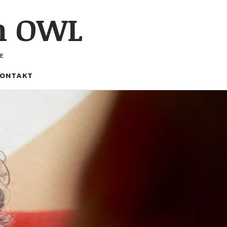
h OWL
E
ONTAKT