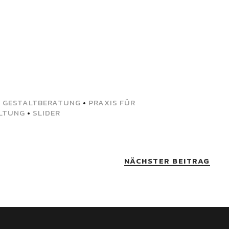
•
GESTALTBERATUNG
•
PRAXIS FÜR
LTUNG
•
SLIDER
NÄCHSTER BEITRAG