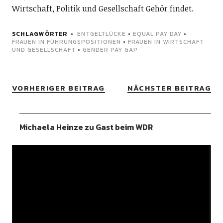
Wirtschaft, Politik und Gesellschaft Gehör findet.
SCHLAGWÖRTER
ENTGELTLÜCKE
•
EQUAL PAY DAY
•
FRAUEN IN FÜHRUNGSPOSITIONEN
•
FRAUEN IN WIRTSCHAFT
UND GESELLSCHAFT
•
GENDER PAY GAP
VORHERIGER BEITRAG
NÄCHSTER BEITRAG
Michaela Heinze zu Gast beim WDR
Video-
Player