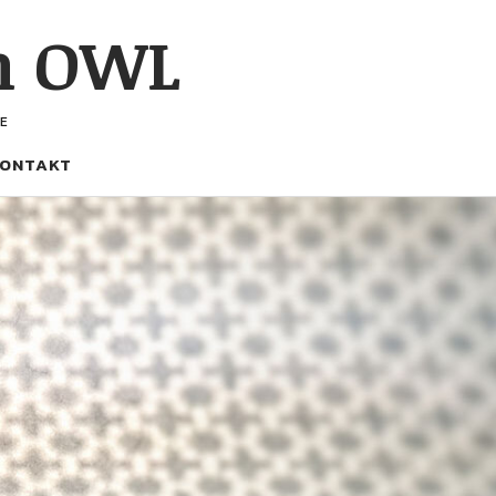
h OWL
E
ONTAKT