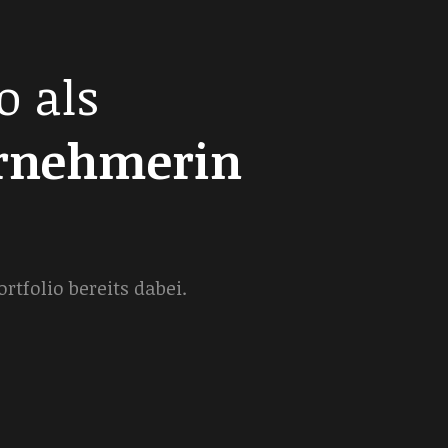
o als
ernehmerin
tfolio bereits dabei.