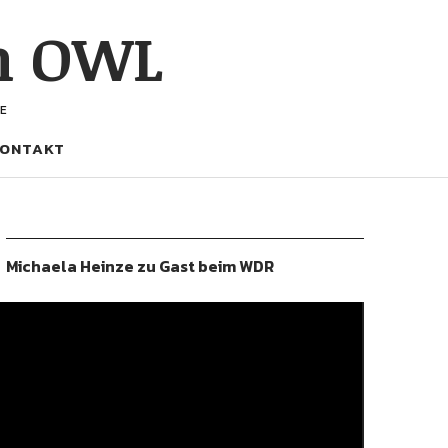
h OWL
E
ONTAKT
Michaela Heinze zu Gast beim WDR
ideo-
layer