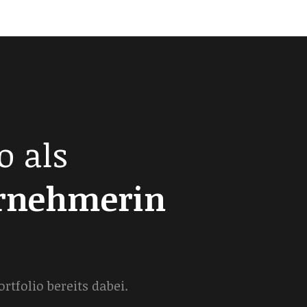
o als
ernehmerin
tfolio bereits dabei.