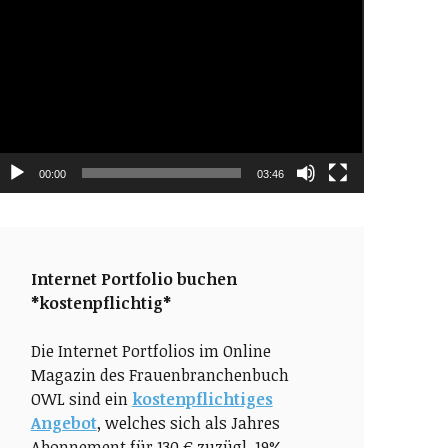
layer
00:00
03:46
Internet Portfolio buchen
*kostenpflichtig*
Die Internet Portfolios im Online
Magazin des Frauenbranchenbuch
OWL sind ein
kostenpflichtiges
Angebot
, welches sich als Jahres
Abonnement für 130 € zuzügl. 19%