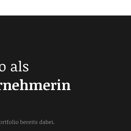
o als
ernehmerin
tfolio bereits dabei.