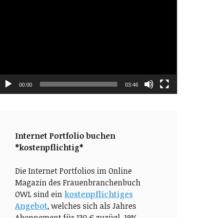
layer
00:00
03:46
Internet Portfolio buchen
*kostenpflichtig*
Die Internet Portfolios im Online
Magazin des Frauenbranchenbuch
OWL sind ein
kostenpflichtiges
Angebot
, welches sich als Jahres
Abonnement für 130 € zuzügl. 19%