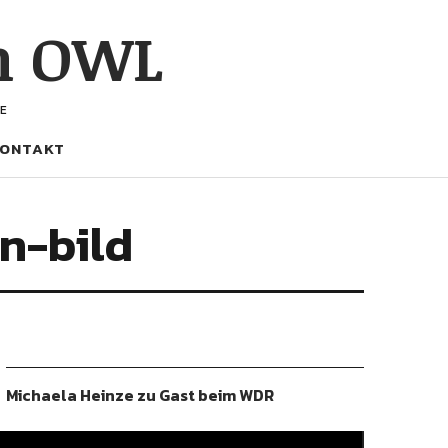
h OWL
E
ONTAKT
n-bild
Michaela Heinze zu Gast beim WDR
ideo-