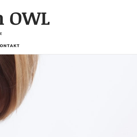
h OWL
E
ONTAKT