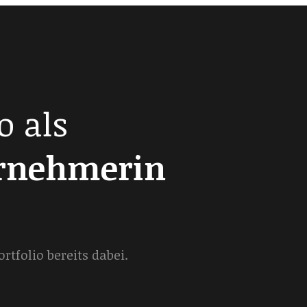
o als
ernehmerin
tfolio bereits dabei.