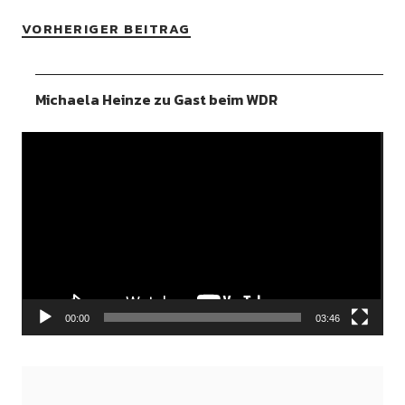
VORHERIGER BEITRAG
Michaela Heinze zu Gast beim WDR
Video-
Player
00:00
03:46