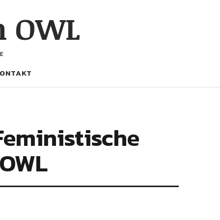
h OWL
E
ONTAKT
Feministische
d OWL