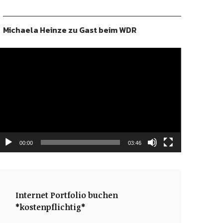
Michaela Heinze zu Gast beim WDR
ideo-
layer
00:00
03:46
Internet Portfolio buchen
*kostenpflichtig*