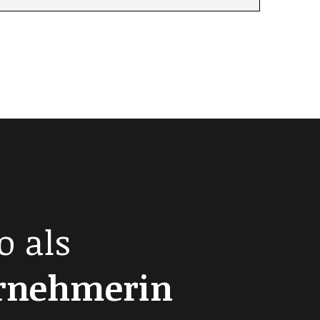
o als
ernehmerin