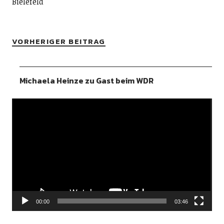
Bielefeld
VORHERIGER BEITRAG
Michaela Heinze zu Gast beim WDR
Video-
Player
00:00
03:46