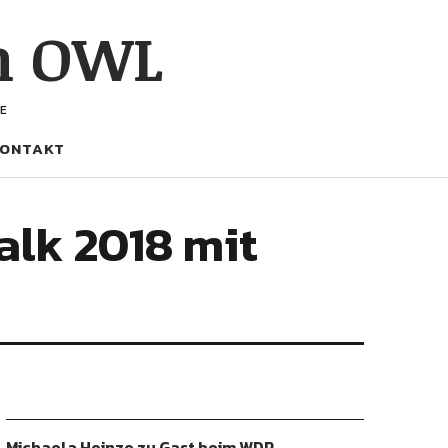
h OWL
E
ONTAKT
lk 2018 mit
Michaela Heinze zu Gast beim WDR