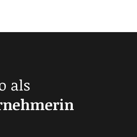
o als
ernehmerin