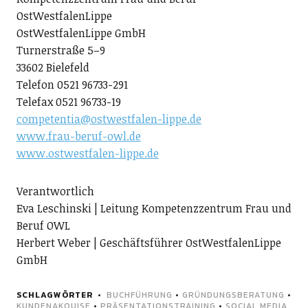
OstWestfalenLippe
OstWestfalenLippe GmbH
Turnerstraße 5–9
33602 Bielefeld
Telefon 0521 96733-291
Telefax 0521 96733-19
competentia@ostwestfalen-lippe.de
www.frau-beruf-owl.de
www.ostwestfalen-lippe.de
Verantwortlich
Eva Leschinski | Leitung Kompetenzzentrum Frau und
Beruf OWL
Herbert Weber | Geschäftsführer OstWestfalenLippe
GmbH
SCHLAGWÖRTER
BUCHFÜHRUNG
•
GRÜNDUNGSBERATUNG
•
KUNDENAKQUISE
•
PRÄSENTATIONSTRAINING
•
SOCIAL MEDIA