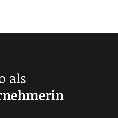
o als
ernehmerin