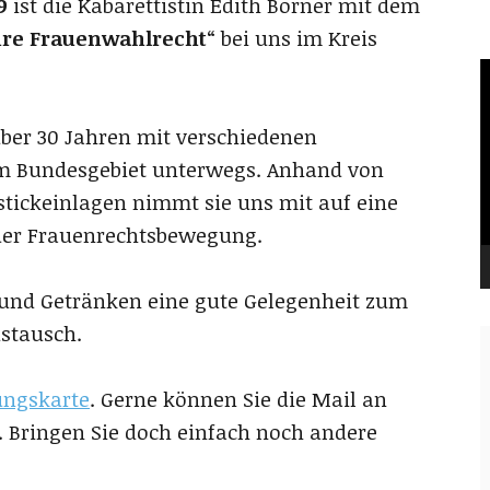
9
ist die Kabarettistin Edith Börner mit dem
hre Frauenwahlrecht
“ bei uns im Kreis
V
P
 über 30 Jahren mit verschiedenen
im Bundesgebiet unterwegs. Anhand von
tickeinlagen nimmt sie uns mit auf eine
 der Frauenrechtsbewegung.
e und Getränken eine gute Gelegenheit zum
stausch.
ungskarte
. Gerne können Sie die Mail an
. Bringen Sie doch einfach noch andere