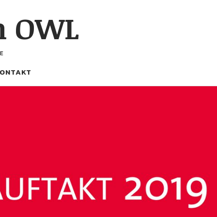
h OWL
E
ONTAKT