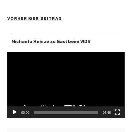
VORHERIGER BEITRAG
Michaela Heinze zu Gast beim WDR
Video-
Player
00:00
03:46