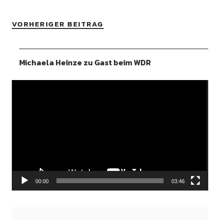
VORHERIGER BEITRAG
Michaela Heinze zu Gast beim WDR
Video-
Player
00:00
03:46