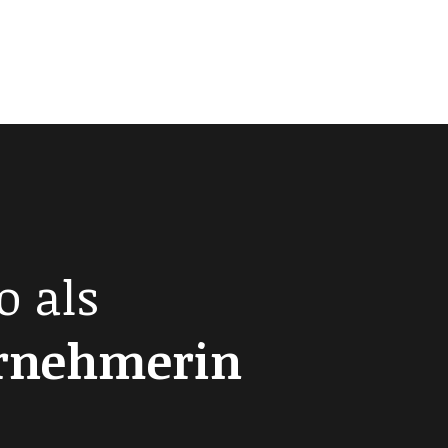
o als
ernehmerin