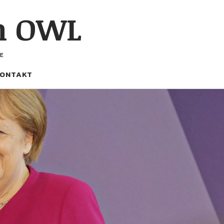
h OWL
E
ONTAKT