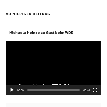
VORHERIGER BEITRAG
Michaela Heinze zu Gast beim WDR
Video-
Player
00:00
03:46