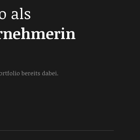
o als
ernehmerin
tfolio bereits dabei.