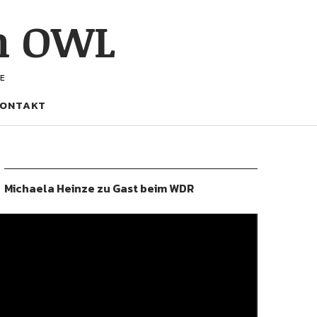
h OWL
E
ONTAKT
Michaela Heinze zu Gast beim WDR
ideo-
layer