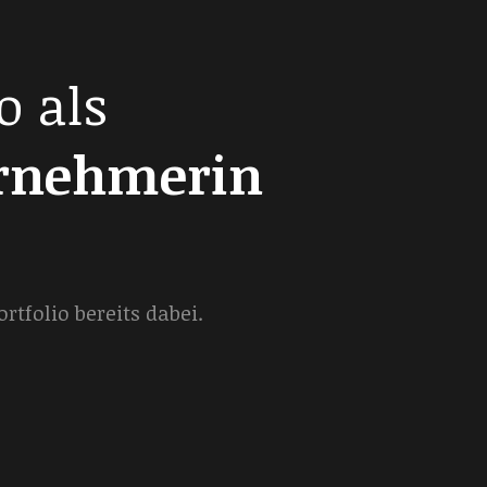
o als
ernehmerin
tfolio bereits dabei.