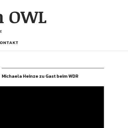
h OWL
E
ONTAKT
Michaela Heinze zu Gast beim WDR
ideo-
layer