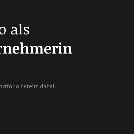
o als
ernehmerin
tfolio bereits dabei.