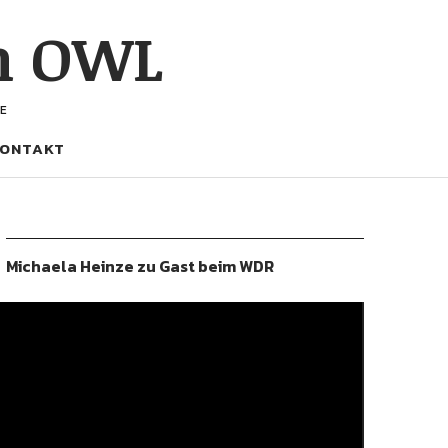
h OWL
E
ONTAKT
Michaela Heinze zu Gast beim WDR
ideo-
layer