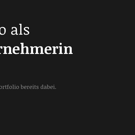
o als
ernehmerin
tfolio bereits dabei.