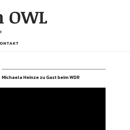
h OWL
E
ONTAKT
Michaela Heinze zu Gast beim WDR
ideo-
layer