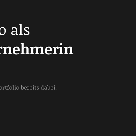
o als
ernehmerin
tfolio bereits dabei.