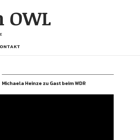
h OWL
E
ONTAKT
Michaela Heinze zu Gast beim WDR
ideo-
layer