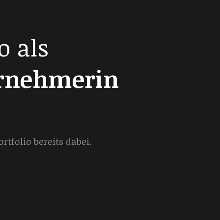
o als
ernehmerin
tfolio bereits dabei.