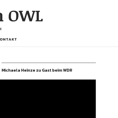
h OWL
E
ONTAKT
Michaela Heinze zu Gast beim WDR
ideo-
layer