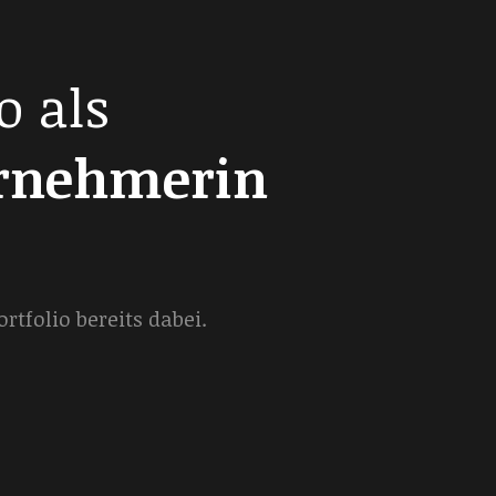
o als
ernehmerin
tfolio bereits dabei.