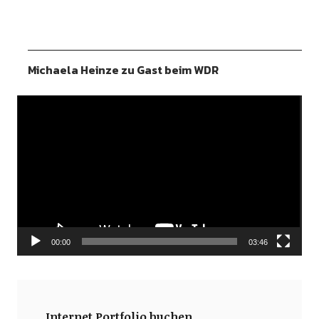
Michaela Heinze zu Gast beim WDR
Video-
Player
00:00
03:46
Internet Portfolio buchen