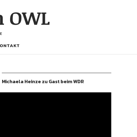
h OWL
E
ONTAKT
Michaela Heinze zu Gast beim WDR
ideo-
layer