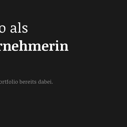
o als
ernehmerin
tfolio bereits dabei.