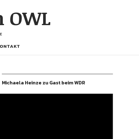
h OWL
E
ONTAKT
Michaela Heinze zu Gast beim WDR
ideo-
layer