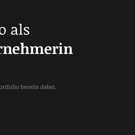
o als
ernehmerin
tfolio bereits dabei.