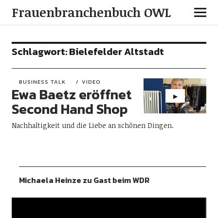
Frauenbranchenbuch OWL
Schlagwort:
Bielefelder Altstadt
BUSINESS TALK
VIDEO
Ewa Baetz eröffnet
Second Hand Shop
Nachhaltigkeit und die Liebe an schönen Dingen.
Michaela Heinze zu Gast beim WDR
Video-
Player