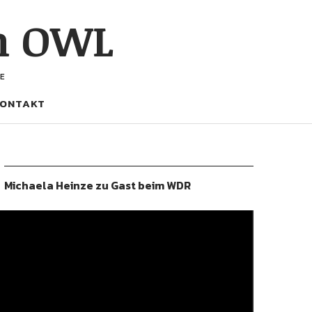
h OWL
E
ONTAKT
Michaela Heinze zu Gast beim WDR
ideo-
layer