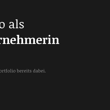
o als
ernehmerin
tfolio bereits dabei.